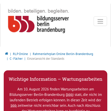
Direkt zur Hauptnavigation springen
Direkt zum Inhalt springen
Bildungsserver Berlin - Brandenburg
RLP Online
Rahmenlehrplan Online Berlin-Brandenburg
C - Fächer
Einzelansicht der Standards
Wichtige Information – Wartungsarbeiten
Am 10. August 2026 finden Wartungsarbeiten am
Bildungsserver Berlin-Brandenburg (
bbb
) statt, die nicht im
laufenden Betrieb erfolgen können. In dieser Zeit wird der
bbb
zeitweise nicht erreichbar sein. Auch nach Abschluss
der Wartungsarbeiten kann es kurzfristig zu