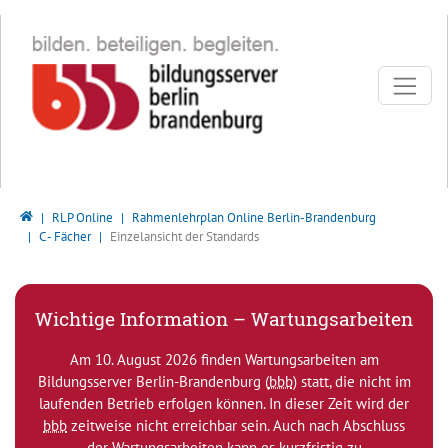
Direkt zur Hauptnavigation springen
Direkt zum Inhalt springen
Bildungsserver Berlin - Brandenburg
RLP Online
Rahmenlehrplan Online Berlin-Brandenburg
C - Fächer
Einzelansicht der Standards
Wichtige Information – Wartungsarbeiten
Am 10. August 2026 finden Wartungsarbeiten am
Bildungsserver Berlin-Brandenburg (
bbb
) statt, die nicht im
laufenden Betrieb erfolgen können. In dieser Zeit wird der
bbb
zeitweise nicht erreichbar sein. Auch nach Abschluss
der Wartungsarbeiten kann es kurzfristig zu