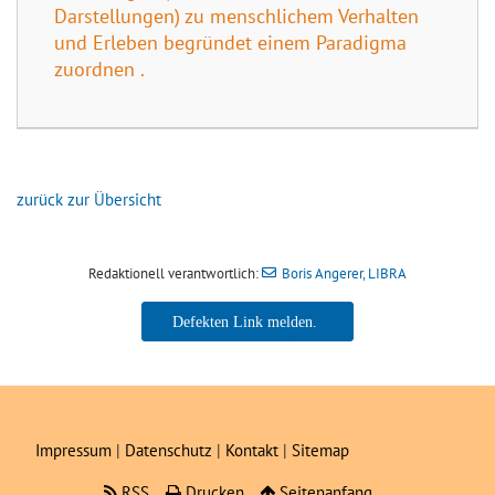
Darstellungen) zu menschlichem Verhalten
und Erleben begründet einem Paradigma
zuordnen .
zurück zur Übersicht
Redaktionell verantwortlich:
Boris Angerer, LIBRA
Boris Angerer, LIBRA
Impressum
|
Datenschutz
|
Kontakt
|
Sitemap
RSS
Drucken
Seitenanfang