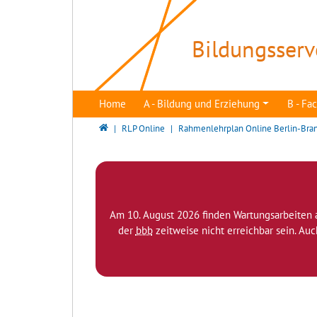
Direkt zur Hauptnavigation springen
Direkt zum Inhalt springen
Bildungsserv
Home
A - Bildung und Erziehung
B - F
Bildungsserver Berlin - Brandenburg
RLP Online
Rahmenlehrplan Online Berlin-Bra
Am 10. August 2026 finden Wartungsarbeiten 
der
bbb
zeitweise nicht erreichbar sein. Au