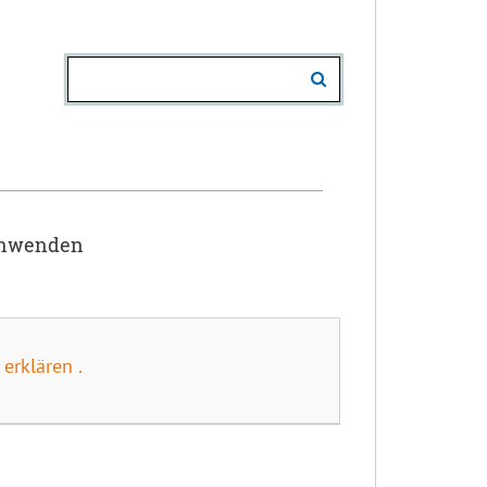
 anwenden
erklären .