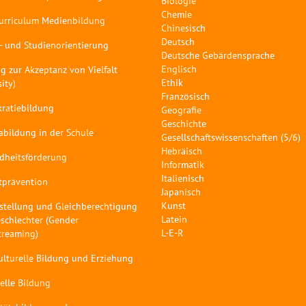
Biologie
Chemie
curriculum Medienbildung
Chinesisch
Deutsch
- und Studienorientierung
Deutsche Gebärdensprache
Englisch
g zur Akzeptanz von Vielfalt
Ethik
sity)
Französisch
ratiebildung
Geografie
Geschichte
abildung in der Schule
Gesellschaftswissenschaften (5/6)
Hebräisch
dheitsförderung
Informatik
Italienisch
tprävention
Japanisch
Kunst
stellung und Gleichberechtigung
Latein
schlechter (Gender
L-E-R
treaming)
ulturelle Bildung und Erziehung
elle Bildung