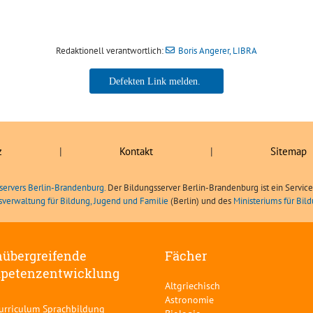
Redaktionell verantwortlich:
Boris Angerer, LIBRA
Boris Angerer, LIBRA
z
|
Kontakt
|
Sitemap
servers Berlin-Brandenburg.
Der Bildungsserver Berlin-Brandenburg ist ein Servic
sverwaltung für Bildung, Jugend und Familie
(Berlin) und des
Ministeriums für Bi
übergreifende
Fächer
petenzentwicklung
Altgriechisch
Astronomie
curriculum Sprachbildung