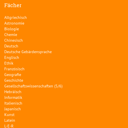
Fächer
Altgriechisch
Astronomie
Biologie
Chemie
Chinesisch
Deutsch
Deutsche Gebärdensprache
Englisch
Ethik
Französisch
Geografie
Geschichte
Gesellschaftswissenschaften (5/6)
Hebräisch
Informatik
Italienisch
Japanisch
Kunst
Latein
L-E-R