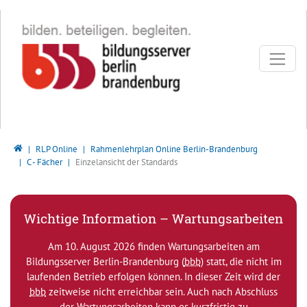
Direkt zur Hauptnavigation springen
Direkt zum Inhalt springen
Bildungsserver Berlin - Brandenburg
RLP Online
Rahmenlehrplan Online Berlin-Brandenburg
C - Fächer
Einzelansicht der Standards
Wichtige Information – Wartungsarbeiten
Am 10. August 2026 finden Wartungsarbeiten am
Bildungsserver Berlin-Brandenburg (
bbb
) statt, die nicht im
laufenden Betrieb erfolgen können. In dieser Zeit wird der
bbb
zeitweise nicht erreichbar sein. Auch nach Abschluss
der Wartungsarbeiten kann es kurzfristig zu