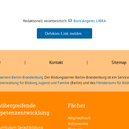
Redaktionell verantwortlich:
Boris Angerer, LIBRA
Boris Angerer, LIBRA
z
|
Kontakt
|
Sitemap
servers Berlin-Brandenburg.
Der Bildungsserver Berlin-Brandenburg ist ein Servic
sverwaltung für Bildung, Jugend und Familie
(Berlin) und des
Ministeriums für Bi
übergreifende
Fächer
petenzentwicklung
Altgriechisch
Astronomie
curriculum Sprachbildung