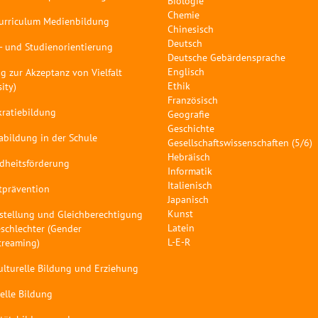
Biologie
Chemie
curriculum Medienbildung
Chinesisch
Deutsch
- und Studienorientierung
Deutsche Gebärdensprache
Englisch
g zur Akzeptanz von Vielfalt
Ethik
sity)
Französisch
ratiebildung
Geografie
Geschichte
abildung in der Schule
Gesellschaftswissenschaften (5/6)
Hebräisch
dheitsförderung
Informatik
Italienisch
tprävention
Japanisch
Kunst
stellung und Gleichberechtigung
Latein
schlechter (Gender
L-E-R
treaming)
ulturelle Bildung und Erziehung
elle Bildung