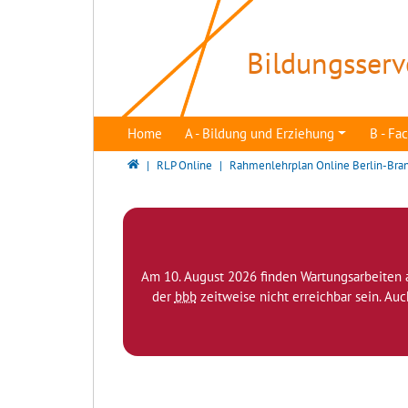
Direkt zur Hauptnavigation springen
Direkt zum Inhalt springen
Bildungsserv
Home
A - Bildung und Erziehung
B - F
Bildungsserver Berlin - Brandenburg
RLP Online
Rahmenlehrplan Online Berlin-Bra
Am 10. August 2026 finden Wartungsarbeiten 
der
bbb
zeitweise nicht erreichbar sein. Au