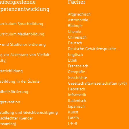
übergreifende
Fächer
petenzentwicklung
Altgriechisch
Astronomie
curriculum Sprachbildung
Biologie
Chemie
curriculum Medienbildung
Chinesisch
Deutsch
- und Studienorientierung
Deutsche Gebärdensprache
Englisch
g zur Akzeptanz von Vielfalt
Ethik
sity)
Französisch
ratiebildung
Geografie
Geschichte
abildung in der Schule
Gesellschaftswissenschaften (5/6)
Hebräisch
dheitsförderung
Informatik
Italienisch
tprävention
Japanisch
Kunst
stellung und Gleichberechtigung
Latein
schlechter (Gender
L-E-R
treaming)