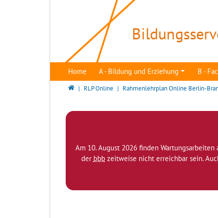
Direkt zur Hauptnavigation springen
Direkt zum Inhalt springen
Bildungsserv
Home
A - Bildung und Erziehung
B - F
Bildungsserver Berlin - Brandenburg
RLP Online
Rahmenlehrplan Online Berlin-Bra
Am 10. August 2026 finden Wartungsarbeiten 
der
bbb
zeitweise nicht erreichbar sein. Au