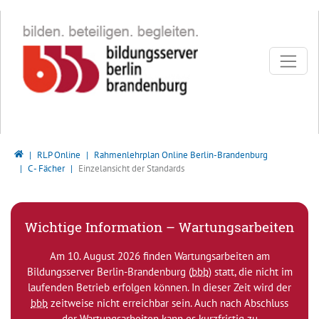
Direkt zur Hauptnavigation springen
Direkt zum Inhalt springen
Bildungsserver Berlin - Brandenburg
RLP Online
Rahmenlehrplan Online Berlin-Brandenburg
C - Fächer
Einzelansicht der Standards
Wichtige Information – Wartungsarbeiten
Am 10. August 2026 finden Wartungsarbeiten am
Bildungsserver Berlin-Brandenburg (
bbb
) statt, die nicht im
laufenden Betrieb erfolgen können. In dieser Zeit wird der
bbb
zeitweise nicht erreichbar sein. Auch nach Abschluss
der Wartungsarbeiten kann es kurzfristig zu