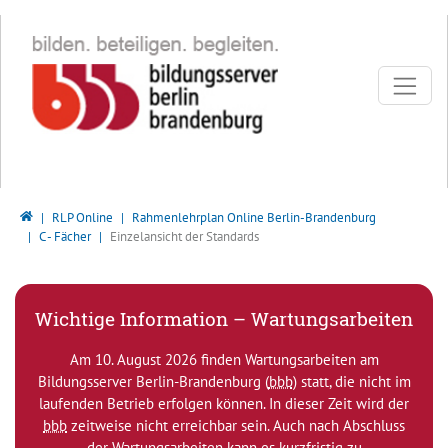
Direkt zur Hauptnavigation springen
Direkt zum Inhalt springen
Bildungsserver Berlin - Brandenburg
RLP Online
Rahmenlehrplan Online Berlin-Brandenburg
C - Fächer
Einzelansicht der Standards
Wichtige Information – Wartungsarbeiten
Am 10. August 2026 finden Wartungsarbeiten am
Bildungsserver Berlin-Brandenburg (
bbb
) statt, die nicht im
laufenden Betrieb erfolgen können. In dieser Zeit wird der
bbb
zeitweise nicht erreichbar sein. Auch nach Abschluss
der Wartungsarbeiten kann es kurzfristig zu