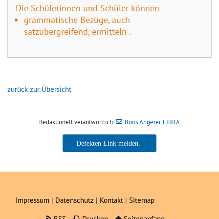
Die Schülerinnen und Schüler können
grammatische Bezüge, auch
satzübergreifend, ermitteln .
zurück zur Übersicht
Redaktionell verantwortlich:
Boris Angerer, LIBRA
Boris Angerer, LIBRA
Impressum
|
Datenschutz
|
Kontakt
|
Sitemap
RSS
Drucken
Seitenanfang