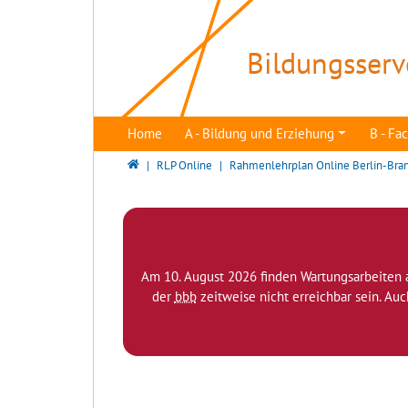
Direkt zur Hauptnavigation springen
Direkt zum Inhalt springen
Bildungsserv
Home
A - Bildung und Erziehung
B - F
Bildungsserver Berlin - Brandenburg
RLP Online
Rahmenlehrplan Online Berlin-Bra
Am 10. August 2026 finden Wartungsarbeiten 
der
bbb
zeitweise nicht erreichbar sein. Au