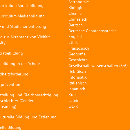
Astronomie
curriculum Sprachbildung
Biologie
Chemie
curriculum Medienbildung
Chinesisch
Deutsch
- und Studienorientierung
Deutsche Gebärdensprache
Englisch
g zur Akzeptanz von Vielfalt
Ethik
sity)
Französisch
ratiebildung
Geografie
Geschichte
abildung in der Schule
Gesellschaftswissenschaften (5/6)
Hebräisch
dheitsförderung
Informatik
Italienisch
tprävention
Japanisch
Kunst
stellung und Gleichberechtigung
Latein
schlechter (Gender
L-E-R
treaming)
ulturelle Bildung und Erziehung
elle Bildung