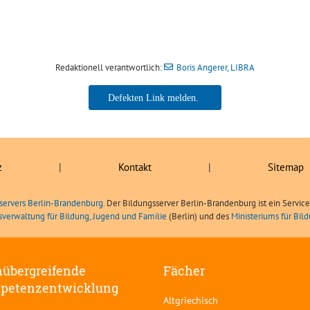
Redaktionell verantwortlich:
Boris Angerer, LIBRA
Boris Angerer, LIBRA
z
|
Kontakt
|
Sitemap
servers Berlin-Brandenburg.
Der Bildungsserver Berlin-Brandenburg ist ein Servic
sverwaltung für Bildung, Jugend und Familie
(Berlin) und des
Ministeriums für Bi
übergreifende
Fächer
petenzentwicklung
Altgriechisch