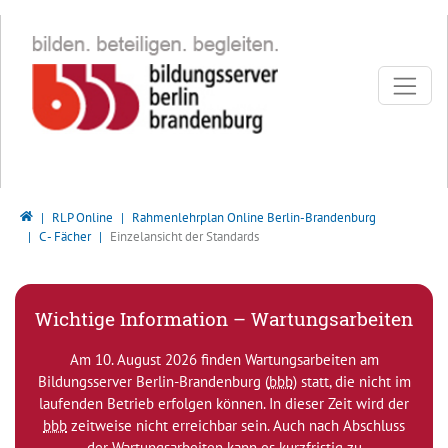
Direkt zur Hauptnavigation springen
Direkt zum Inhalt springen
Bildungsserver Berlin - Brandenburg
RLP Online
Rahmenlehrplan Online Berlin-Brandenburg
C - Fächer
Einzelansicht der Standards
Wichtige Information – Wartungsarbeiten
Am 10. August 2026 finden Wartungsarbeiten am
Bildungsserver Berlin-Brandenburg (
bbb
) statt, die nicht im
laufenden Betrieb erfolgen können. In dieser Zeit wird der
bbb
zeitweise nicht erreichbar sein. Auch nach Abschluss
der Wartungsarbeiten kann es kurzfristig zu