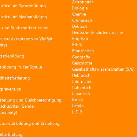
Astronomie
curriculum Sprachbildung
Biologie
Chemie
curriculum Medienbildung
Chinesisch
Deutsch
- und Studienorientierung
Deutsche Gebärdensprache
Englisch
g zur Akzeptanz von Vielfalt
Ethik
sity)
Französisch
ratiebildung
Geografie
Geschichte
abildung in der Schule
Gesellschaftswissenschaften (5/6)
Hebräisch
dheitsförderung
Informatik
Italienisch
tprävention
Japanisch
Kunst
stellung und Gleichberechtigung
Latein
schlechter (Gender
L-E-R
treaming)
ulturelle Bildung und Erziehung
elle Bildung