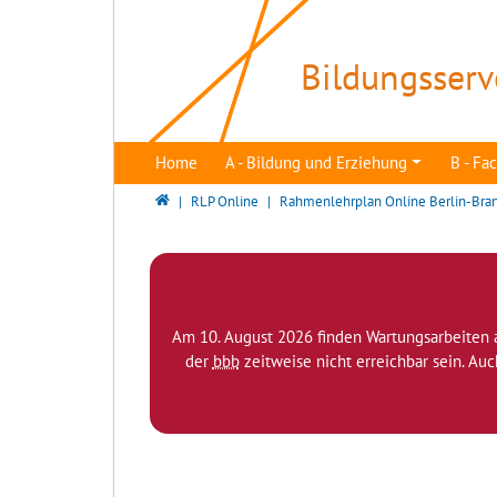
Direkt zur Hauptnavigation springen
Direkt zum Inhalt springen
Bildungsserv
Home
A - Bildung und Erziehung
B - F
Bildungsserver Berlin - Brandenburg
RLP Online
Rahmenlehrplan Online Berlin-Bra
Am 10. August 2026 finden Wartungsarbeiten 
der
bbb
zeitweise nicht erreichbar sein. Au