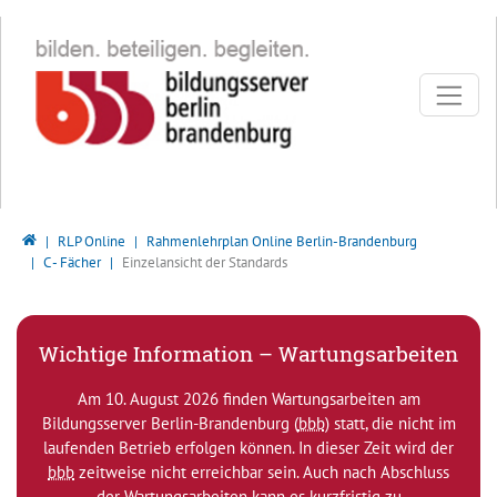
Direkt zur Hauptnavigation springen
Direkt zum Inhalt springen
Bildungsserver Berlin - Brandenburg
RLP Online
Rahmenlehrplan Online Berlin-Brandenburg
C - Fächer
Einzelansicht der Standards
Wichtige Information – Wartungsarbeiten
Am 10. August 2026 finden Wartungsarbeiten am
Bildungsserver Berlin-Brandenburg (
bbb
) statt, die nicht im
laufenden Betrieb erfolgen können. In dieser Zeit wird der
bbb
zeitweise nicht erreichbar sein. Auch nach Abschluss
der Wartungsarbeiten kann es kurzfristig zu