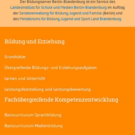
Der Bildungsserver Berlin-Brandenburg ist ein Service des
Landesinstituts für Schule und Medien Berlin-Brandenburg
im Auftrag
der
Senatsverwaltung für Bildung, Jugend und Familie
(Berlin) und
des
Ministeriums für Bildung, Jugend und Sport Land Brandenburg
.
Bildung und Erziehung
Grundsätze
Übergreifende Bildungs- und Erziehungsaufgaben
Lernen und Unterricht
Leistungsfeststellung und Leistungsbewertung
Fachübergreifende Kompetenzentwicklung
Basiscurriculum Sprachbildung
Basiscurriculum Medienbildung