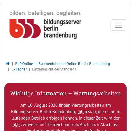
Direkt zur Hauptnavigation springen
Direkt zum Inhalt springen
Bildungsserver Berlin - Brandenburg
RLP Online
Rahmenlehrplan Online Berlin-Brandenburg
C - Fächer
Einzelansicht der Standards
Wichtige Information – Wartungsarbeiten
Am 10. August 2026 finden Wartungsarbeiten am
Bildungsserver Berlin-Brandenburg (
bbb
) statt, die nicht im
laufenden Betrieb erfolgen können. In dieser Zeit wird der
bbb
zeitweise nicht erreichbar sein. Auch nach Abschluss
der Wartungsarbeiten kann es kurzfristig zu