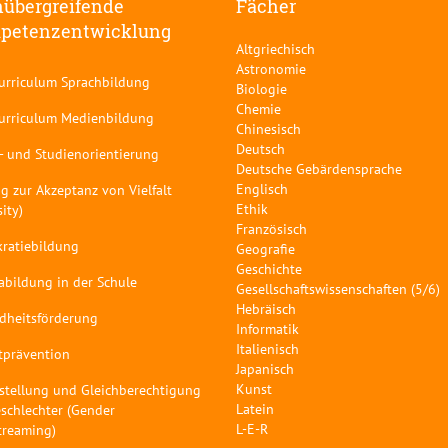
übergreifende
Fächer
petenzentwicklung
Altgriechisch
Astronomie
curriculum Sprachbildung
Biologie
Chemie
curriculum Medienbildung
Chinesisch
Deutsch
- und Studienorientierung
Deutsche Gebärdensprache
Englisch
g zur Akzeptanz von Vielfalt
Ethik
sity)
Französisch
ratiebildung
Geografie
Geschichte
abildung in der Schule
Gesellschaftswissenschaften (5/6)
Hebräisch
dheitsförderung
Informatik
Italienisch
tprävention
Japanisch
Kunst
stellung und Gleichberechtigung
Latein
schlechter (Gender
L-E-R
treaming)