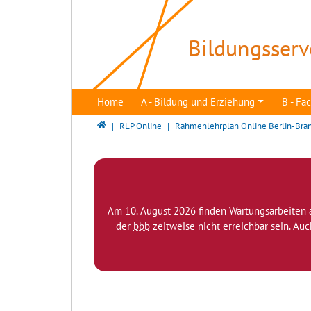
Direkt zur Hauptnavigation springen
Direkt zum Inhalt springen
Bildungsserv
Home
A - Bildung und Erziehung
B - F
Bildungsserver Berlin - Brandenburg
RLP Online
Rahmenlehrplan Online Berlin-Bra
Am 10. August 2026 finden Wartungsarbeiten 
der
bbb
zeitweise nicht erreichbar sein. Au