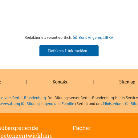
Redaktionell verantwortlich:
Boris Angerer, LIBRA
Boris Angerer, LIBRA
z
|
Kontakt
|
Sitemap
servers Berlin-Brandenburg.
Der Bildungsserver Berlin-Brandenburg ist ein Servic
sverwaltung für Bildung, Jugend und Familie
(Berlin) und des
Ministeriums für Bi
übergreifende
Fächer
petenzentwicklung