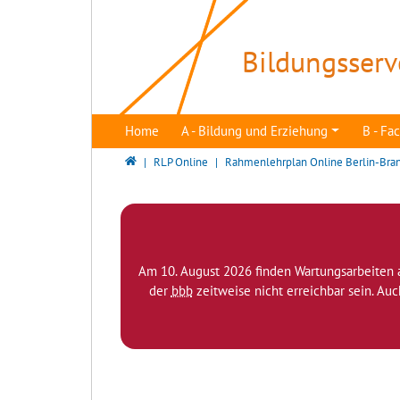
Direkt zur Hauptnavigation springen
Direkt zum Inhalt springen
Bildungsserv
Home
A - Bildung und Erziehung
B - F
Bildungsserver Berlin - Brandenburg
RLP Online
Rahmenlehrplan Online Berlin-Bra
Am 10. August 2026 finden Wartungsarbeiten 
der
bbb
zeitweise nicht erreichbar sein. Au