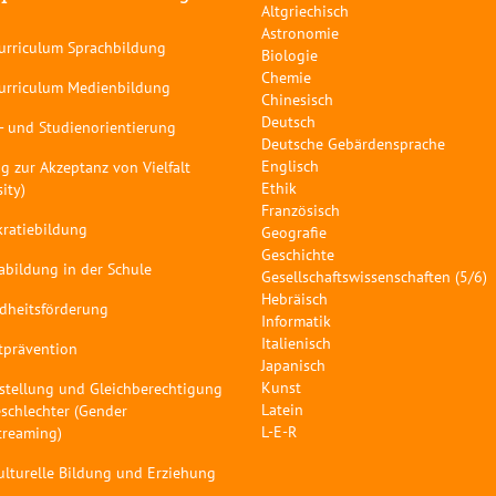
Altgriechisch
Astronomie
curriculum Sprachbildung
Biologie
Chemie
curriculum Medienbildung
Chinesisch
Deutsch
- und Studienorientierung
Deutsche Gebärdensprache
Englisch
g zur Akzeptanz von Vielfalt
Ethik
sity)
Französisch
ratiebildung
Geografie
Geschichte
abildung in der Schule
Gesellschaftswissenschaften (5/6)
Hebräisch
dheitsförderung
Informatik
Italienisch
tprävention
Japanisch
Kunst
stellung und Gleichberechtigung
Latein
schlechter (Gender
L-E-R
treaming)
ulturelle Bildung und Erziehung