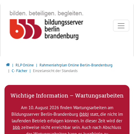
Direkt zur Hauptnavigation springen
Direkt zum Inhalt springen
Bildungsserver Berlin - Brandenburg
RLP Online
Rahmenlehrplan Online Berlin-Brandenburg
C - Fächer
Einzelansicht der Standards
Wichtige Information – Wartungsarbeiten
Am 10. August 2026 finden Wartungsarbeiten am
Bildungsserver Berlin-Brandenburg (
bbb
) statt, die nicht im
laufenden Betrieb erfolgen können. In dieser Zeit wird der
bbb
zeitweise nicht erreichbar sein. Auch nach Abschluss
der Wartungsarbeiten kann es kurzfristig zu