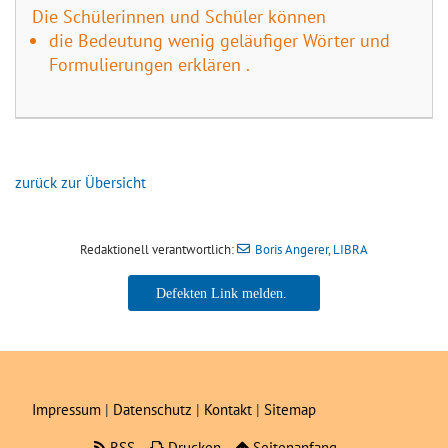
Die Schülerinnen und Schüler können
die Bedeutung wenig geläufiger Wörter und
Formulierungen erklären .
zurück zur Übersicht
Redaktionell verantwortlich:
Boris Angerer, LIBRA
Boris Angerer, LIBRA
Impressum
|
Datenschutz
|
Kontakt
|
Sitemap
RSS
Drucken
Seitenanfang