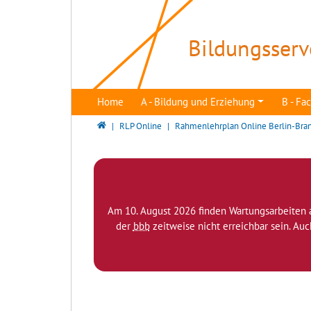
Direkt zur Hauptnavigation springen
Direkt zum Inhalt springen
Bildungsserv
Home
A - Bildung und Erziehung
B - F
Bildungsserver Berlin - Brandenburg
RLP Online
Rahmenlehrplan Online Berlin-Bra
Am 10. August 2026 finden Wartungsarbeiten 
der
bbb
zeitweise nicht erreichbar sein. Au