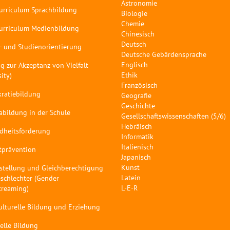
Astronomie
curriculum Sprachbildung
Biologie
Chemie
curriculum Medienbildung
Chinesisch
Deutsch
- und Studienorientierung
Deutsche Gebärdensprache
Englisch
g zur Akzeptanz von Vielfalt
Ethik
sity)
Französisch
ratiebildung
Geografie
Geschichte
abildung in der Schule
Gesellschaftswissenschaften (5/6)
Hebräisch
dheitsförderung
Informatik
Italienisch
tprävention
Japanisch
Kunst
stellung und Gleichberechtigung
Latein
schlechter (Gender
L-E-R
treaming)
ulturelle Bildung und Erziehung
elle Bildung