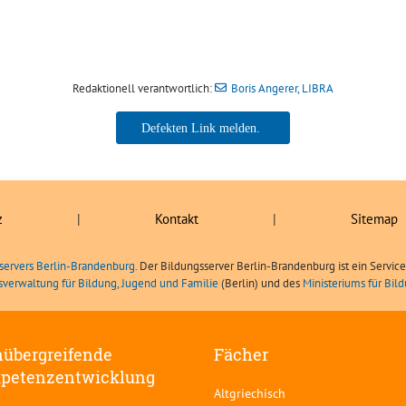
Redaktionell verantwortlich:
Boris Angerer, LIBRA
Boris Angerer, LIBRA
z
|
Kontakt
|
Sitemap
servers Berlin-Brandenburg.
Der Bildungsserver Berlin-Brandenburg ist ein Servic
sverwaltung für Bildung, Jugend und Familie
(Berlin) und des
Ministeriums für Bi
übergreifende
Fächer
petenzentwicklung
Altgriechisch