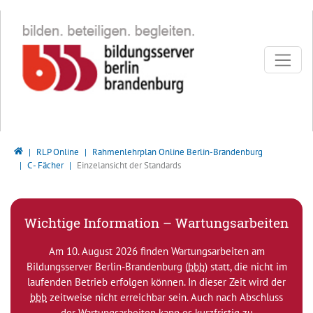
Direkt zur Hauptnavigation springen
Direkt zum Inhalt springen
Bildungsserver Berlin - Brandenburg
RLP Online
Rahmenlehrplan Online Berlin-Brandenburg
C - Fächer
Einzelansicht der Standards
Wichtige Information – Wartungsarbeiten
Am 10. August 2026 finden Wartungsarbeiten am
Bildungsserver Berlin-Brandenburg (
bbb
) statt, die nicht im
laufenden Betrieb erfolgen können. In dieser Zeit wird der
bbb
zeitweise nicht erreichbar sein. Auch nach Abschluss
der Wartungsarbeiten kann es kurzfristig zu