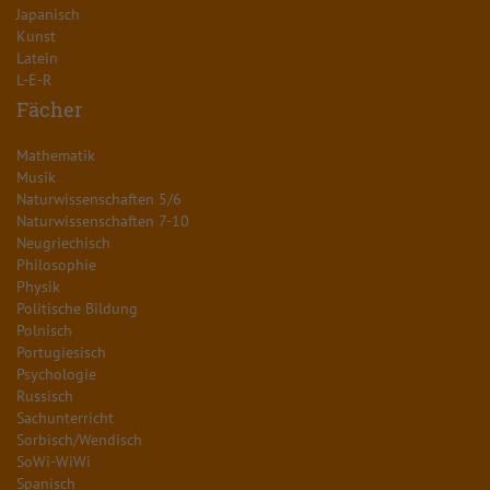
Japanisch
Kunst
Latein
L-E-R
Fächer
Mathematik
Musik
Naturwissenschaften 5/6
Naturwissenschaften 7-10
Neugriechisch
Philosophie
Physik
Politische Bildung
Polnisch
Portugiesisch
Psychologie
Russisch
Sachunterricht
Sorbisch/Wendisch
SoWi-WiWi
Spanisch