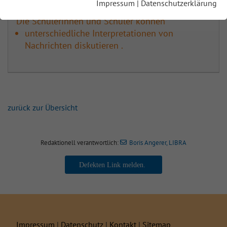
Impressum
|
Datenschutzerklärung
Die Schülerinnen und Schüler können
unterschiedliche Interpretationen von
Nachrichten diskutieren .
zurück zur Übersicht
Redaktionell verantwortlich:
Boris Angerer, LIBRA
Boris Angerer, LIBRA
Impressum
|
Datenschutz
|
Kontakt
|
Sitemap