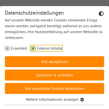
Direkt zur Hauptnavigation springen
Direkt zum Inhalt springen
Bildungsserver Berlin -Brandenburg
Datenschutzeinstellungen
Rahmenlehrplan Online Berlin-Brandenburg
Auf unserer Webseite werden Cookies verwendet. Einige
davon werden zwingend benötigt, während es uns andere
ermöglichen, Ihre Nutzererfahrung auf unserer Webseite zu
verbessern.
Bildungsserver Berlin - Brandenburg
RLP Online
Rahmenlehrplan Online Berlin-Brandenburg
C - Fächer
Essentiell
Externe Inhalte
Alle akzeptieren
Informatik
Speichern & schließen
/ Mit Informationen umgehen – Information in
Nur essentielle Cookies akzeptieren
Form von Daten darstellen und verarbeiten /
Information, Nachricht, Daten unterscheiden
Weitere Informationen anzeigen
Stufe H