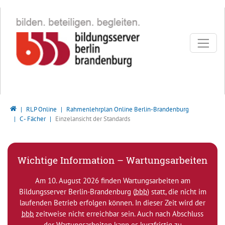
Direkt zur Hauptnavigation springen
Direkt zum Inhalt springen
Bildungsserver Berlin - Brandenburg
RLP Online
Rahmenlehrplan Online Berlin-Brandenburg
C - Fächer
Einzelansicht der Standards
Wichtige Information – Wartungsarbeiten
Am 10. August 2026 finden Wartungsarbeiten am
Bildungsserver Berlin-Brandenburg (
bbb
) statt, die nicht im
laufenden Betrieb erfolgen können. In dieser Zeit wird der
bbb
zeitweise nicht erreichbar sein. Auch nach Abschluss
der Wartungsarbeiten kann es kurzfristig zu