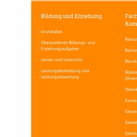
Bildung und Erziehung
Fach
Kom
Grundsätze
Basis
Übergreifende Bildungs- und
Erziehungsaufgaben
Basis
Lernen und Unterricht
Berufs
Leistungsfeststellung und
Bildun
Leistungsbewertung
(Diver
Demok
Europ
Gesun
Gewal
Gleich