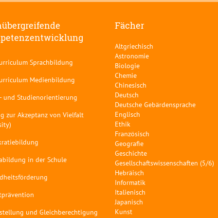
übergreifende
Fächer
petenzentwicklung
Altgriechisch
Astronomie
curriculum Sprachbildung
Biologie
Chemie
curriculum Medienbildung
Chinesisch
Deutsch
- und Studienorientierung
Deutsche Gebärdensprache
Englisch
g zur Akzeptanz von Vielfalt
Ethik
sity)
Französisch
ratiebildung
Geografie
Geschichte
abildung in der Schule
Gesellschaftswissenschaften (5/6)
Hebräisch
dheitsförderung
Informatik
Italienisch
tprävention
Japanisch
Kunst
stellung und Gleichberechtigung