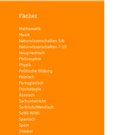
Fächer
Mathematik
Musik
Naturwissenschaften 5/6
Naturwissenschaften 7-10
Neugriechisch
Philosophie
Physik
Politische Bildung
Polnisch
Portugiesisch
Psychologie
Russisch
Sachunterricht
Sorbisch/Wendisch
SoWi-WiWi
Spanisch
Sport
Theater