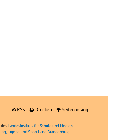
RSS
Drucken
Seitenanfang
e des
Landesinstituts für Schule und Medien
ldung, Jugend und Sport Land Brandenburg
.