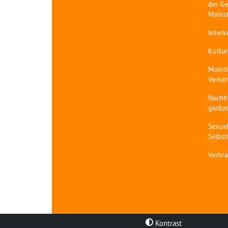
der Ge
Mains
Interk
Kultur
Mobil
Verke
Nachh
globa
Sexual
Selbs
Verbr
Kontrast