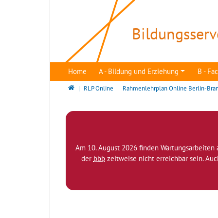
Direkt zur Hauptnavigation springen
Direkt zum Inhalt springen
Bildungsserv
Home
A - Bildung und Erziehung
B - F
Bildungsserver Berlin - Brandenburg
RLP Online
Rahmenlehrplan Online Berlin-Bra
Am 10. August 2026 finden Wartungsarbeiten 
der
bbb
zeitweise nicht erreichbar sein. Au