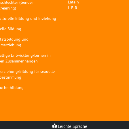
Latein
schlechter (Gender
L-E-R
treaming)
ulturelle Bildung und Erziehung
elle Bildung
itätsbildung und
hrserziehung
altige Entwicklung/Lernen in
len Zusammenhängen
erziehung/Bildung für sexuelle
tbestimmung
aucherbildung
Leichte Sprache