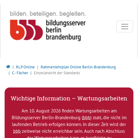
Direkt zur Hauptnavigation springen
Direkt zum Inhalt springen
Bildungsserver Berlin - Brandenburg
RLP Online
Rahmenlehrplan Online Berlin-Brandenburg
C - Fächer
Einzelansicht der Standards
Wichtige Information – Wartungsarbeiten
Am 10. August 2026 finden Wartungsarbeiten am
Bildungsserver Berlin-Brandenburg (
bbb
) statt, die nicht im
laufenden Betrieb erfolgen können. In dieser Zeit wird der
bbb
zeitweise nicht erreichbar sein. Auch nach Abschluss
der Wartungsarbeiten kann es kurzfristig zu