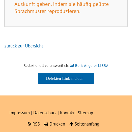
Auskunft geben, indem sie häufig geübte
Sprachmuster reproduzieren.
zurück zur Übersicht
Redaktionell verantwortlich:
Boris Angerer, LIBRA
Boris Angerer, LIBRA
Impressum
|
Datenschutz
|
Kontakt
|
Sitemap
RSS
Drucken
Seitenanfang