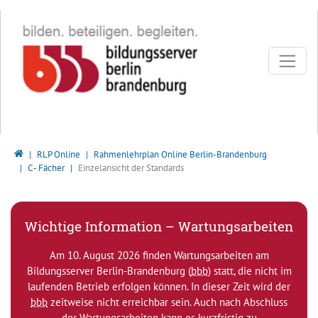
Direkt zur Hauptnavigation springen
Direkt zum Inhalt springen
Bildungsserver Berlin - Brandenburg
RLP Online
Rahmenlehrplan Online Berlin-Brandenburg
C - Fächer
Einzelansicht der Standards
Wichtige Information – Wartungsarbeiten
Am 10. August 2026 finden Wartungsarbeiten am
Bildungsserver Berlin-Brandenburg (
bbb
) statt, die nicht im
laufenden Betrieb erfolgen können. In dieser Zeit wird der
bbb
zeitweise nicht erreichbar sein. Auch nach Abschluss
der Wartungsarbeiten kann es kurzfristig zu