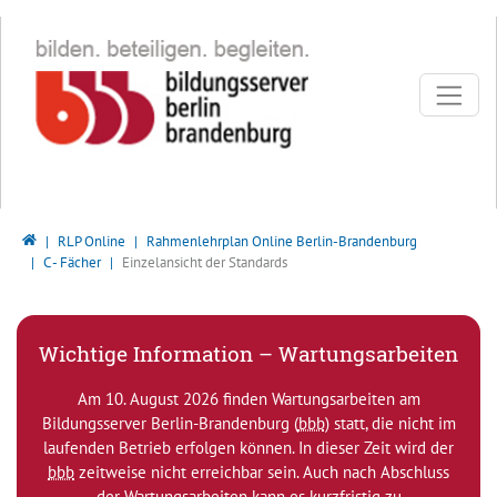
Direkt zur Hauptnavigation springen
Direkt zum Inhalt springen
Bildungsserver Berlin - Brandenburg
RLP Online
Rahmenlehrplan Online Berlin-Brandenburg
C - Fächer
Einzelansicht der Standards
Wichtige Information – Wartungsarbeiten
Am 10. August 2026 finden Wartungsarbeiten am
Bildungsserver Berlin-Brandenburg (
bbb
) statt, die nicht im
laufenden Betrieb erfolgen können. In dieser Zeit wird der
bbb
zeitweise nicht erreichbar sein. Auch nach Abschluss
der Wartungsarbeiten kann es kurzfristig zu