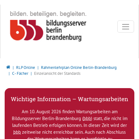
Direkt zur Hauptnavigation springen
Direkt zum Inhalt springen
Bildungsserver Berlin - Brandenburg
RLP Online
Rahmenlehrplan Online Berlin-Brandenburg
C - Fächer
Einzelansicht der Standards
Wichtige Information – Wartungsarbeiten
Am 10. August 2026 finden Wartungsarbeiten am
Bildungsserver Berlin-Brandenburg (
bbb
) statt, die nicht im
laufenden Betrieb erfolgen können. In dieser Zeit wird der
bbb
zeitweise nicht erreichbar sein. Auch nach Abschluss
der Wartungsarbeiten kann es kurzfristig zu