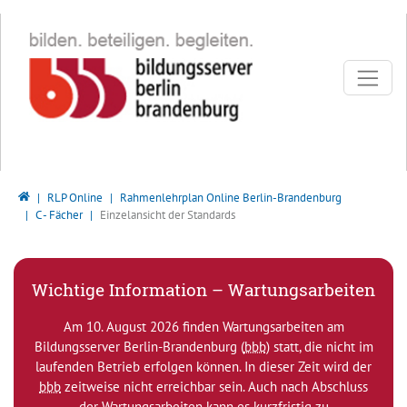
Direkt zur Hauptnavigation springen
Direkt zum Inhalt springen
Bildungsserver Berlin - Brandenburg
RLP Online
Rahmenlehrplan Online Berlin-Brandenburg
C - Fächer
Einzelansicht der Standards
Wichtige Information – Wartungsarbeiten
Am 10. August 2026 finden Wartungsarbeiten am
Bildungsserver Berlin-Brandenburg (
bbb
) statt, die nicht im
laufenden Betrieb erfolgen können. In dieser Zeit wird der
bbb
zeitweise nicht erreichbar sein. Auch nach Abschluss
der Wartungsarbeiten kann es kurzfristig zu