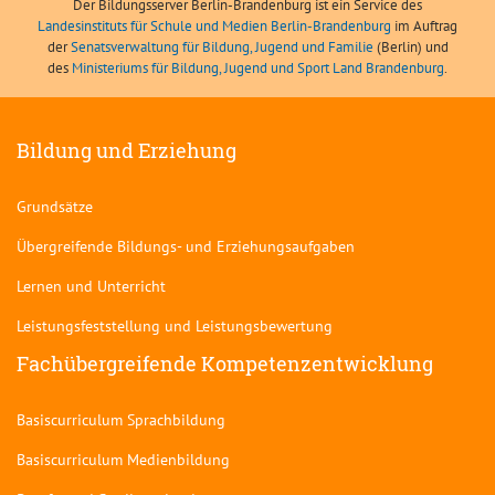
Der Bildungsserver Berlin-Brandenburg ist ein Service des
Landesinstituts für Schule und Medien Berlin-Brandenburg
im Auftrag
der
Senatsverwaltung für Bildung, Jugend und Familie
(Berlin) und
des
Ministeriums für Bildung, Jugend und Sport Land Brandenburg
.
Bildung und Erziehung
Grundsätze
Übergreifende Bildungs- und Erziehungsaufgaben
Lernen und Unterricht
Leistungsfeststellung und Leistungsbewertung
Fachübergreifende Kompetenzentwicklung
Basiscurriculum Sprachbildung
Basiscurriculum Medienbildung