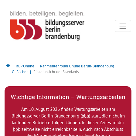
Direkt zur Hauptnavigation springen
Direkt zum Inhalt springen
Bildungsserver Berlin - Brandenburg
RLP Online
Rahmenlehrplan Online Berlin-Brandenburg
C - Fächer
Einzelansicht der Standards
Wichtige Information – Wartungsarbeiten
Am 10. August 2026 finden Wartungsarbeiten am
Bildungsserver Berlin-Brandenburg (
bbb
) statt, die nicht im
laufenden Betrieb erfolgen können. In dieser Zeit wird der
bbb
zeitweise nicht erreichbar sein. Auch nach Abschluss
der Wartungsarbeiten kann es kurzfristig zu