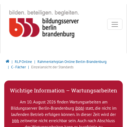
Direkt zur Hauptnavigation springen
Direkt zum Inhalt springen
Bildungsserver Berlin - Brandenburg
RLP Online
Rahmenlehrplan Online Berlin-Brandenburg
C - Fächer
Einzelansicht der Standards
Wichtige Information – Wartungsarbeiten
Am 10. August 2026 finden Wartungsarbeiten am
Bildungsserver Berlin-Brandenburg (
bbb
) statt, die nicht im
laufenden Betrieb erfolgen können. In dieser Zeit wird der
bbb
zeitweise nicht erreichbar sein. Auch nach Abschluss
der Wartungsarbeiten kann es kurzfristig zu