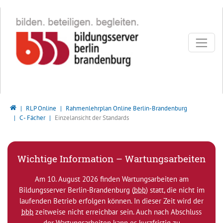
Direkt zur Hauptnavigation springen
Direkt zum Inhalt springen
Bildungsserver Berlin - Brandenburg
RLP Online
Rahmenlehrplan Online Berlin-Brandenburg
C - Fächer
Einzelansicht der Standards
Wichtige Information – Wartungsarbeiten
Am 10. August 2026 finden Wartungsarbeiten am
Bildungsserver Berlin-Brandenburg (
bbb
) statt, die nicht im
laufenden Betrieb erfolgen können. In dieser Zeit wird der
bbb
zeitweise nicht erreichbar sein. Auch nach Abschluss
der Wartungsarbeiten kann es kurzfristig zu