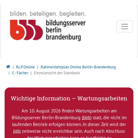
Direkt zur Hauptnavigation springen
Direkt zum Inhalt springen
Bildungsserver Berlin - Brandenburg
RLP Online
Rahmenlehrplan Online Berlin-Brandenburg
C - Fächer
Einzelansicht der Standards
Wichtige Information – Wartungsarbeiten
Am 10. August 2026 finden Wartungsarbeiten am
Bildungsserver Berlin-Brandenburg (
bbb
) statt, die nicht im
laufenden Betrieb erfolgen können. In dieser Zeit wird der
bbb
zeitweise nicht erreichbar sein. Auch nach Abschluss
der Wartungsarbeiten kann es kurzfristig zu