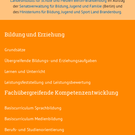
Landesinstituts für Schule und Medien Berlin-Brandenburg
im Auftrag
der
Senatsverwaltung für Bildung, Jugend und Familie
(Berlin) und
des
Ministeriums für Bildung, Jugend und Sport Land Brandenburg
.
Bildung und Erziehung
Grundsätze
Übergreifende Bildungs- und Erziehungsaufgaben
Lernen und Unterricht
Leistungsfeststellung und Leistungsbewertung
Fachübergreifende Kompetenzentwicklung
Basiscurriculum Sprachbildung
Basiscurriculum Medienbildung
Berufs- und Studienorientierung