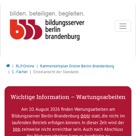
Direkt zur Hauptnavigation springen
Direkt zum Inhalt springen
Bildungsserver Berlin - Brandenburg
RLP Online
Rahmenlehrplan Online Berlin-Brandenburg
C - Fächer
Einzelansicht der Standards
Wichtige Information – Wartungsarbeiten
Am 10. August 2026 finden Wartungsarbeiten am
Bildungsserver Berlin-Brandenburg (
bbb
) statt, die nicht im
laufenden Betrieb erfolgen können. In dieser Zeit wird der
bbb
zeitweise nicht erreichbar sein. Auch nach Abschluss
der Wartungsarbeiten kann es kurzfristig zu