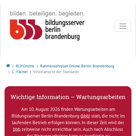
Direkt zur Hauptnavigation springen
Direkt zum Inhalt springen
Bildungsserver Berlin - Brandenburg
RLP Online
Rahmenlehrplan Online Berlin-Brandenburg
C - Fächer
Einzelansicht der Standards
Wichtige Information – Wartungsarbeiten
Am 10. August 2026 finden Wartungsarbeiten am
Bildungsserver Berlin-Brandenburg (
bbb
) statt, die nicht im
laufenden Betrieb erfolgen können. In dieser Zeit wird der
bbb
zeitweise nicht erreichbar sein. Auch nach Abschluss
der Wartungsarbeiten kann es kurzfristig zu