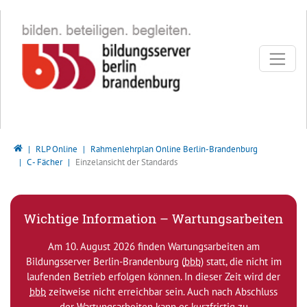
Direkt zur Hauptnavigation springen
Direkt zum Inhalt springen
Bildungsserver Berlin - Brandenburg
RLP Online
Rahmenlehrplan Online Berlin-Brandenburg
C - Fächer
Einzelansicht der Standards
Wichtige Information – Wartungsarbeiten
Am 10. August 2026 finden Wartungsarbeiten am
Bildungsserver Berlin-Brandenburg (
bbb
) statt, die nicht im
laufenden Betrieb erfolgen können. In dieser Zeit wird der
bbb
zeitweise nicht erreichbar sein. Auch nach Abschluss
der Wartungsarbeiten kann es kurzfristig zu