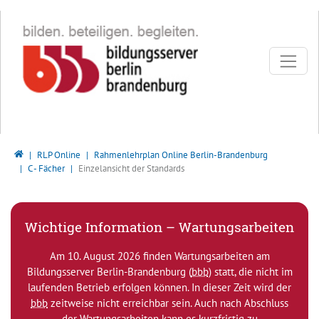
Direkt zur Hauptnavigation springen
Direkt zum Inhalt springen
Bildungsserver Berlin - Brandenburg
RLP Online
Rahmenlehrplan Online Berlin-Brandenburg
C - Fächer
Einzelansicht der Standards
Wichtige Information – Wartungsarbeiten
Am 10. August 2026 finden Wartungsarbeiten am
Bildungsserver Berlin-Brandenburg (
bbb
) statt, die nicht im
laufenden Betrieb erfolgen können. In dieser Zeit wird der
bbb
zeitweise nicht erreichbar sein. Auch nach Abschluss
der Wartungsarbeiten kann es kurzfristig zu