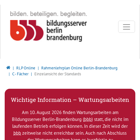
Direkt zur Hauptnavigation springen
Direkt zum Inhalt springen
Bildungsserver Berlin - Brandenburg
RLP Online
Rahmenlehrplan Online Berlin-Brandenburg
C - Fächer
Einzelansicht der Standards
Wichtige Information – Wartungsarbeiten
Am 10. August 2026 finden Wartungsarbeiten am
Bildungsserver Berlin-Brandenburg (
bbb
) statt, die nicht im
laufenden Betrieb erfolgen können. In dieser Zeit wird der
bbb
zeitweise nicht erreichbar sein. Auch nach Abschluss
der Wartungsarbeiten kann es kurzfristig zu