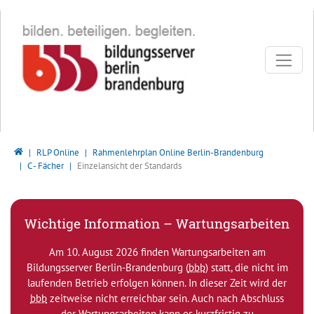
Direkt zur Hauptnavigation springen
Direkt zum Inhalt springen
Bildungsserver Berlin - Brandenburg
RLP Online
Rahmenlehrplan Online Berlin-Brandenburg
C - Fächer
Einzelansicht der Standards
Wichtige Information – Wartungsarbeiten
Am 10. August 2026 finden Wartungsarbeiten am
Bildungsserver Berlin-Brandenburg (
bbb
) statt, die nicht im
laufenden Betrieb erfolgen können. In dieser Zeit wird der
bbb
zeitweise nicht erreichbar sein. Auch nach Abschluss
der Wartungsarbeiten kann es kurzfristig zu