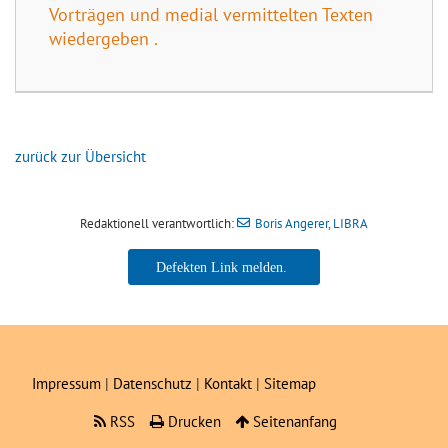
Vorträgen und medial vermittelten Texten
wiedergeben .
zurück zur Übersicht
Redaktionell verantwortlich:
Boris Angerer, LIBRA
Boris Angerer, LIBRA
Impressum
|
Datenschutz
|
Kontakt
|
Sitemap
RSS
Drucken
Seitenanfang