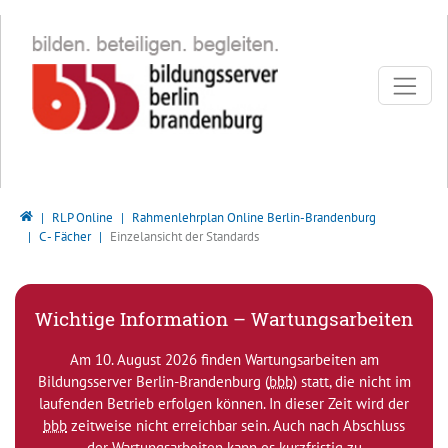
Direkt zur Hauptnavigation springen
Direkt zum Inhalt springen
Bildungsserver Berlin - Brandenburg
RLP Online
Rahmenlehrplan Online Berlin-Brandenburg
C - Fächer
Einzelansicht der Standards
Wichtige Information – Wartungsarbeiten
Am 10. August 2026 finden Wartungsarbeiten am
Bildungsserver Berlin-Brandenburg (
bbb
) statt, die nicht im
laufenden Betrieb erfolgen können. In dieser Zeit wird der
bbb
zeitweise nicht erreichbar sein. Auch nach Abschluss
der Wartungsarbeiten kann es kurzfristig zu