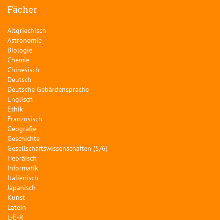
Fächer
Altgriechisch
Astronomie
Biologie
Chemie
Chinesisch
Deutsch
Deutsche Gebärdensprache
Englisch
Ethik
Französisch
Geografie
Geschichte
Gesellschaftswissenschaften (5/6)
Hebräisch
Informatik
Italienisch
Japanisch
Kunst
Latein
L-E-R