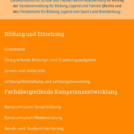
Landesinstituts für Schule und Medien Berlin-Brandenburg
im Auftrag
der
Senatsverwaltung für Bildung, Jugend und Familie
(Berlin) und
des
Ministeriums für Bildung, Jugend und Sport Land Brandenburg
.
Bildung und Erziehung
Grundsätze
Übergreifende Bildungs- und Erziehungsaufgaben
Lernen und Unterricht
Leistungsfeststellung und Leistungsbewertung
Fachübergreifende Kompetenzentwicklung
Basiscurriculum Sprachbildung
Basiscurriculum Medienbildung
Berufs- und Studienorientierung