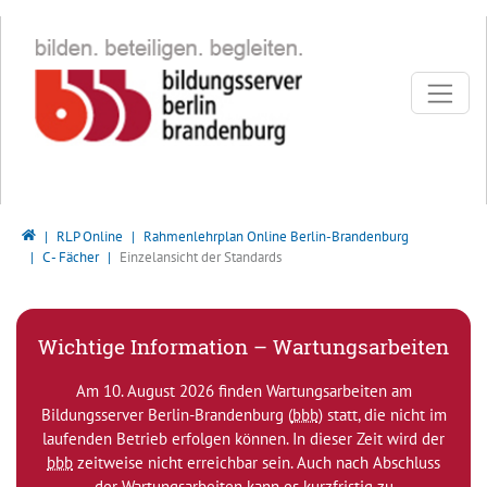
Direkt zur Hauptnavigation springen
Direkt zum Inhalt springen
Bildungsserver Berlin - Brandenburg
RLP Online
Rahmenlehrplan Online Berlin-Brandenburg
C - Fächer
Einzelansicht der Standards
Wichtige Information – Wartungsarbeiten
Am 10. August 2026 finden Wartungsarbeiten am
Bildungsserver Berlin-Brandenburg (
bbb
) statt, die nicht im
laufenden Betrieb erfolgen können. In dieser Zeit wird der
bbb
zeitweise nicht erreichbar sein. Auch nach Abschluss
der Wartungsarbeiten kann es kurzfristig zu