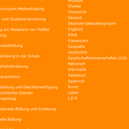
Biologie
Chemie
curriculum Medienbildung
Chinesisch
Deutsch
- und Studienorientierung
Deutsche Gebärdensprache
Englisch
g zur Akzeptanz von Vielfalt
Ethik
sity)
Französisch
ratiebildung
Geografie
Geschichte
abildung in der Schule
Gesellschaftswissenschaften (5/6)
Hebräisch
dheitsförderung
Informatik
Italienisch
tprävention
Japanisch
Kunst
stellung und Gleichberechtigung
Latein
schlechter (Gender
L-E-R
treaming)
ulturelle Bildung und Erziehung
elle Bildung