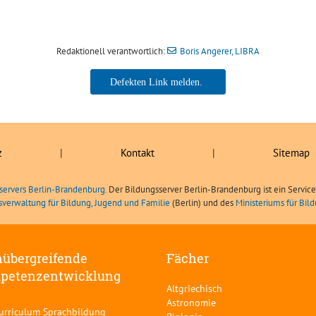
Redaktionell verantwortlich:
Boris Angerer, LIBRA
Boris Angerer, LIBRA
z
|
Kontakt
|
Sitemap
servers Berlin-Brandenburg.
Der Bildungsserver Berlin-Brandenburg ist ein Servic
sverwaltung für Bildung, Jugend und Familie
(Berlin) und des
Ministeriums für Bi
übergreifende
Fächer
petenzentwicklung
Altgriechisch
Astronomie
curriculum Sprachbildung