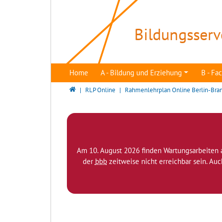
Direkt zur Hauptnavigation springen
Direkt zum Inhalt springen
Bildungsserv
Home
A - Bildung und Erziehung
B - F
Bildungsserver Berlin - Brandenburg
RLP Online
Rahmenlehrplan Online Berlin-Bra
Am 10. August 2026 finden Wartungsarbeiten 
der
bbb
zeitweise nicht erreichbar sein. Au