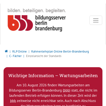
Direkt zur Hauptnavigation springen
Direkt zum Inhalt springen
Bildungsserver Berlin - Brandenburg
RLP Online
Rahmenlehrplan Online Berlin-Brandenburg
C - Fächer
Einzelansicht der Standards
Wichtige Information – Wartungsarbeiten
Am 10. August 2026 finden Wartungsarbeiten am
Bildungsserver Berlin-Brandenburg (
bbb
) statt, die nicht im
laufenden Betrieb erfolgen können. In dieser Zeit wird der
bbb
zeitweise nicht erreichbar sein. Auch nach Abschluss
der Wartungsarbeiten kann es kurzfristig zu