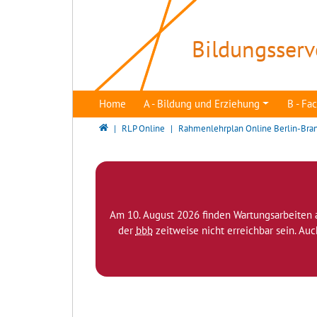
Direkt zur Hauptnavigation springen
Direkt zum Inhalt springen
Bildungsserv
Home
A - Bildung und Erziehung
B - F
Bildungsserver Berlin - Brandenburg
RLP Online
Rahmenlehrplan Online Berlin-Bra
Am 10. August 2026 finden Wartungsarbeiten 
der
bbb
zeitweise nicht erreichbar sein. Au