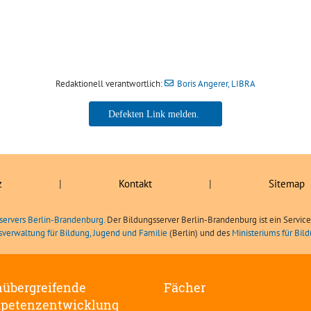
Redaktionell verantwortlich:
Boris Angerer, LIBRA
Boris Angerer, LIBRA
z
|
Kontakt
|
Sitemap
servers Berlin-Brandenburg.
Der Bildungsserver Berlin-Brandenburg ist ein Servic
sverwaltung für Bildung, Jugend und Familie
(Berlin) und des
Ministeriums für Bi
übergreifende
Fächer
petenzentwicklung