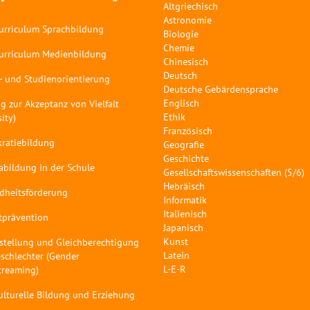
Altgriechisch
Astronomie
curriculum Sprachbildung
Biologie
Chemie
curriculum Medienbildung
Chinesisch
Deutsch
- und Studienorientierung
Deutsche Gebärdensprache
Englisch
g zur Akzeptanz von Vielfalt
Ethik
sity)
Französisch
ratiebildung
Geografie
Geschichte
abildung in der Schule
Gesellschaftswissenschaften (5/6)
Hebräisch
dheitsförderung
Informatik
Italienisch
tprävention
Japanisch
Kunst
stellung und Gleichberechtigung
Latein
schlechter (Gender
L-E-R
treaming)
ulturelle Bildung und Erziehung