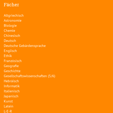
Fächer
Altgriechisch
Astronomie
Biologie
Chemie
Chinesisch
Deutsch
Deutsche Gebärdensprache
Englisch
Ethik
Französisch
Geografie
Geschichte
Gesellschaftswissenschaften (5/6)
Hebräisch
Informatik
Italienisch
Japanisch
Kunst
Latein
L-E-R