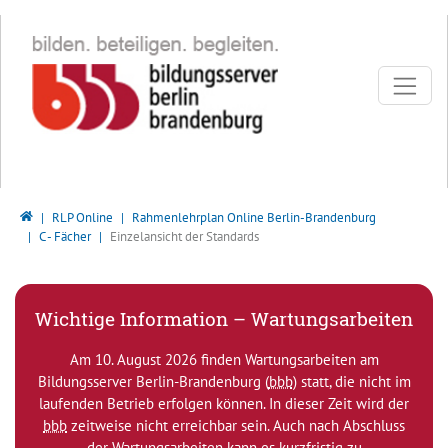
Direkt zur Hauptnavigation springen
Direkt zum Inhalt springen
Bildungsserver Berlin - Brandenburg
RLP Online
Rahmenlehrplan Online Berlin-Brandenburg
C - Fächer
Einzelansicht der Standards
Wichtige Information – Wartungsarbeiten
Am 10. August 2026 finden Wartungsarbeiten am
Bildungsserver Berlin-Brandenburg (
bbb
) statt, die nicht im
laufenden Betrieb erfolgen können. In dieser Zeit wird der
bbb
zeitweise nicht erreichbar sein. Auch nach Abschluss
der Wartungsarbeiten kann es kurzfristig zu