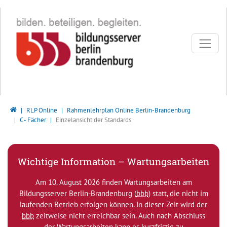
Direkt zur Hauptnavigation springen
Direkt zum Inhalt springen
Bildungsserver Berlin - Brandenburg
RLP Online
Rahmenlehrplan Online Berlin-Brandenburg
C - Fächer
Einzelansicht der Standards
Wichtige Information – Wartungsarbeiten
Am 10. August 2026 finden Wartungsarbeiten am
Bildungsserver Berlin-Brandenburg (
bbb
) statt, die nicht im
laufenden Betrieb erfolgen können. In dieser Zeit wird der
bbb
zeitweise nicht erreichbar sein. Auch nach Abschluss
der Wartungsarbeiten kann es kurzfristig zu