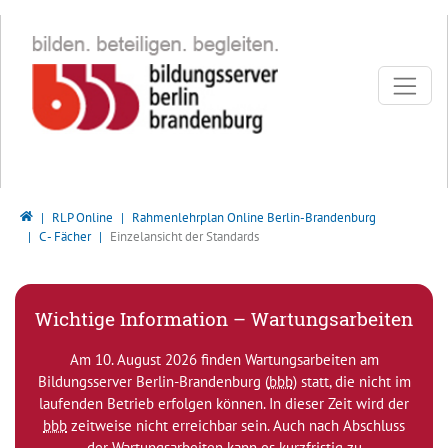
Direkt zur Hauptnavigation springen
Direkt zum Inhalt springen
Bildungsserver Berlin - Brandenburg
RLP Online
Rahmenlehrplan Online Berlin-Brandenburg
C - Fächer
Einzelansicht der Standards
Wichtige Information – Wartungsarbeiten
Am 10. August 2026 finden Wartungsarbeiten am
Bildungsserver Berlin-Brandenburg (
bbb
) statt, die nicht im
laufenden Betrieb erfolgen können. In dieser Zeit wird der
bbb
zeitweise nicht erreichbar sein. Auch nach Abschluss
der Wartungsarbeiten kann es kurzfristig zu