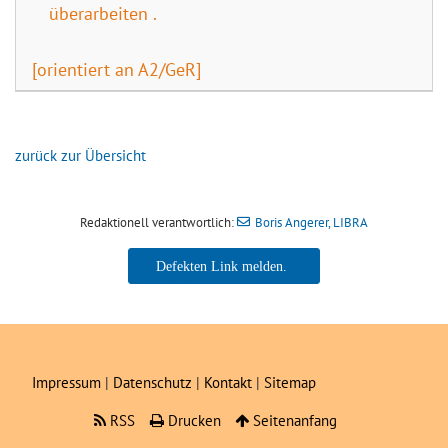
überarbeiten .
[orientiert an A2/GeR]
zurück zur Übersicht
Redaktionell verantwortlich:
Boris Angerer, LIBRA
Boris Angerer, LIBRA
Impressum
|
Datenschutz
|
Kontakt
|
Sitemap
RSS
Drucken
Seitenanfang