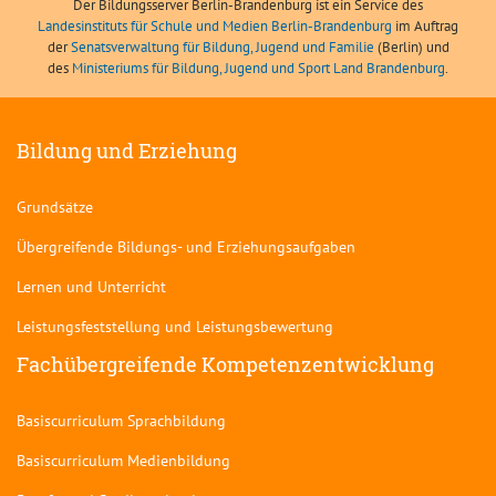
Der Bildungsserver Berlin-Brandenburg ist ein Service des
Landesinstituts für Schule und Medien Berlin-Brandenburg
im Auftrag
der
Senatsverwaltung für Bildung, Jugend und Familie
(Berlin) und
des
Ministeriums für Bildung, Jugend und Sport Land Brandenburg
.
Bildung und Erziehung
Grundsätze
Übergreifende Bildungs- und Erziehungsaufgaben
Lernen und Unterricht
Leistungsfeststellung und Leistungsbewertung
Fachübergreifende Kompetenzentwicklung
Basiscurriculum Sprachbildung
Basiscurriculum Medienbildung