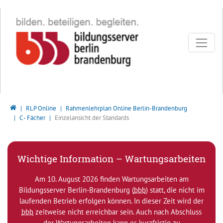
Direkt zur Hauptnavigation springen
Direkt zum Inhalt springen
Bildungsserver Berlin - Brandenburg
RLP Online
Rahmenlehrplan Online Berlin-Brandenburg
C - Fächer
Einzelansicht der Standards
Wichtige Information – Wartungsarbeiten
Am 10. August 2026 finden Wartungsarbeiten am
Bildungsserver Berlin-Brandenburg (
bbb
) statt, die nicht im
laufenden Betrieb erfolgen können. In dieser Zeit wird der
bbb
zeitweise nicht erreichbar sein. Auch nach Abschluss
der Wartungsarbeiten kann es kurzfristig zu