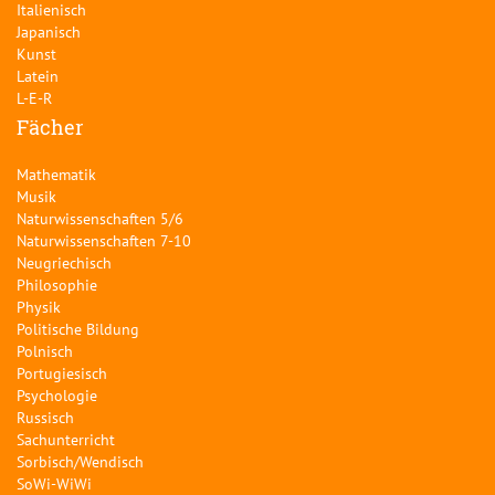
Italienisch
Japanisch
Kunst
Latein
L-E-R
Fächer
Mathematik
Musik
Naturwissenschaften 5/6
Naturwissenschaften 7-10
Neugriechisch
Philosophie
Physik
Politische Bildung
Polnisch
Portugiesisch
Psychologie
Russisch
Sachunterricht
Sorbisch/Wendisch
SoWi-WiWi