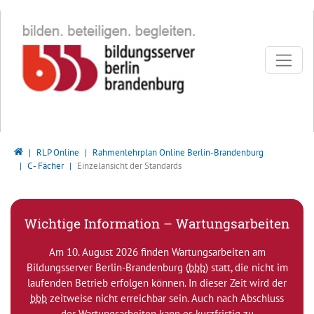
Direkt zur Hauptnavigation springen
Direkt zum Inhalt springen
Bildungsserver Berlin - Brandenburg
RLP Online
Rahmenlehrplan Online Berlin-Brandenburg
C - Fächer
Einzelansicht der Standards
Wichtige Information – Wartungsarbeiten
Am 10. August 2026 finden Wartungsarbeiten am
Bildungsserver Berlin-Brandenburg (
bbb
) statt, die nicht im
laufenden Betrieb erfolgen können. In dieser Zeit wird der
bbb
zeitweise nicht erreichbar sein. Auch nach Abschluss
der Wartungsarbeiten kann es kurzfristig zu