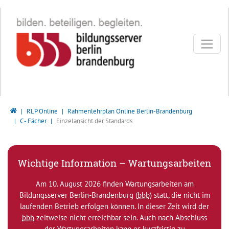
Direkt zur Hauptnavigation springen
Direkt zum Inhalt springen
Bildungsserver Berlin - Brandenburg
RLP Online
Rahmenlehrplan Online Berlin-Brandenburg
C - Fächer
Einzelansicht der Standards
Wichtige Information – Wartungsarbeiten
Am 10. August 2026 finden Wartungsarbeiten am
Bildungsserver Berlin-Brandenburg (
bbb
) statt, die nicht im
laufenden Betrieb erfolgen können. In dieser Zeit wird der
bbb
zeitweise nicht erreichbar sein. Auch nach Abschluss
der Wartungsarbeiten kann es kurzfristig zu