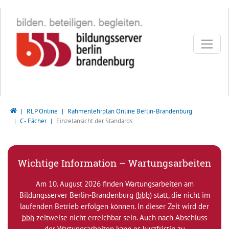
Direkt zur Hauptnavigation springen
Direkt zum Inhalt springen
Bildungsserver Berlin - Brandenburg
RLP Online
Rahmenlehrplan Online Berlin-Brandenburg
C - Fächer
Einzelansicht der Standards
Wichtige Information – Wartungsarbeiten
Am 10. August 2026 finden Wartungsarbeiten am
Bildungsserver Berlin-Brandenburg (
bbb
) statt, die nicht im
laufenden Betrieb erfolgen können. In dieser Zeit wird der
bbb
zeitweise nicht erreichbar sein. Auch nach Abschluss
der Wartungsarbeiten kann es kurzfristig zu