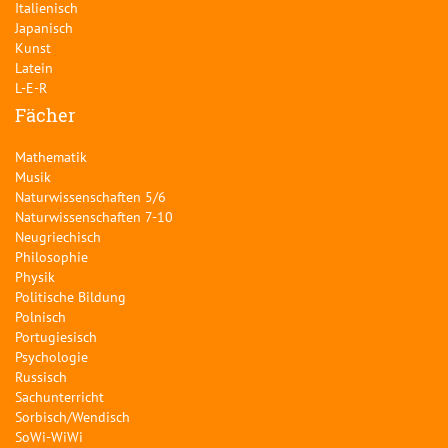
Italienisch
Japanisch
Kunst
Latein
L-E-R
Fächer
Mathematik
Musik
Naturwissenschaften 5/6
Naturwissenschaften 7-10
Neugriechisch
Philosophie
Physik
Politische Bildung
Polnisch
Portugiesisch
Psychologie
Russisch
Sachunterricht
Sorbisch/Wendisch
SoWi-WiWi