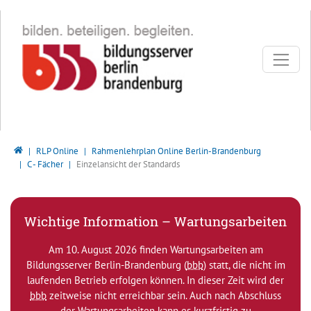
Direkt zur Hauptnavigation springen
Direkt zum Inhalt springen
Bildungsserver Berlin - Brandenburg
RLP Online
Rahmenlehrplan Online Berlin-Brandenburg
C - Fächer
Einzelansicht der Standards
Wichtige Information – Wartungsarbeiten
Am 10. August 2026 finden Wartungsarbeiten am
Bildungsserver Berlin-Brandenburg (
bbb
) statt, die nicht im
laufenden Betrieb erfolgen können. In dieser Zeit wird der
bbb
zeitweise nicht erreichbar sein. Auch nach Abschluss
der Wartungsarbeiten kann es kurzfristig zu