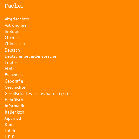
Fächer
Altgriechisch
Astronomie
Biologie
Chemie
Chinesisch
Deutsch
Deutsche Gebärdensprache
Englisch
Ethik
Französisch
Geografie
Geschichte
Gesellschaftswissenschaften (5/6)
Hebräisch
Informatik
Italienisch
Japanisch
Kunst
Latein
L-E-R