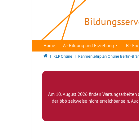
Direkt zur Hauptnavigation springen
Direkt zum Inhalt springen
Bildungsserv
Home
A - Bildung und Erziehung
B - F
Bildungsserver Berlin - Brandenburg
RLP Online
Rahmenlehrplan Online Berlin-Bra
Am 10. August 2026 finden Wartungsarbeiten 
der
bbb
zeitweise nicht erreichbar sein. Au