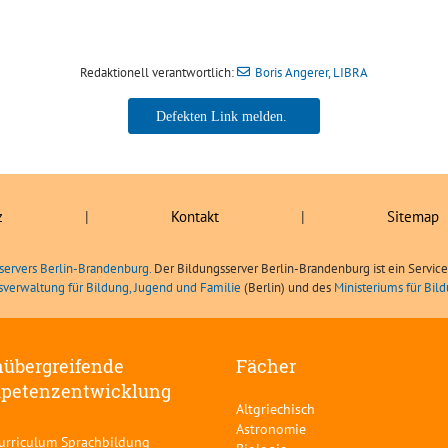
Redaktionell verantwortlich:
Boris Angerer, LIBRA
Boris Angerer, LIBRA
z
|
Kontakt
|
Sitemap
servers Berlin-Brandenburg.
Der Bildungsserver Berlin-Brandenburg ist ein Servic
sverwaltung für Bildung, Jugend und Familie
(Berlin) und des
Ministeriums für Bi
übergreifende
Fächer
petenzentwicklung
Altgriechisch
Astronomie
curriculum Sprachbildung