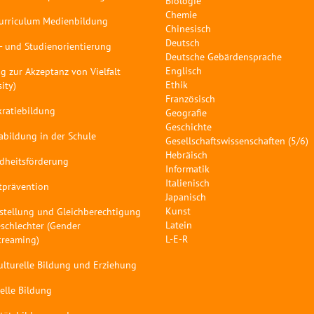
Biologie
Chemie
curriculum Medienbildung
Chinesisch
Deutsch
- und Studienorientierung
Deutsche Gebärdensprache
Englisch
g zur Akzeptanz von Vielfalt
Ethik
sity)
Französisch
ratiebildung
Geografie
Geschichte
abildung in der Schule
Gesellschaftswissenschaften (5/6)
Hebräisch
dheitsförderung
Informatik
Italienisch
tprävention
Japanisch
Kunst
stellung und Gleichberechtigung
Latein
schlechter (Gender
L-E-R
treaming)
ulturelle Bildung und Erziehung
elle Bildung